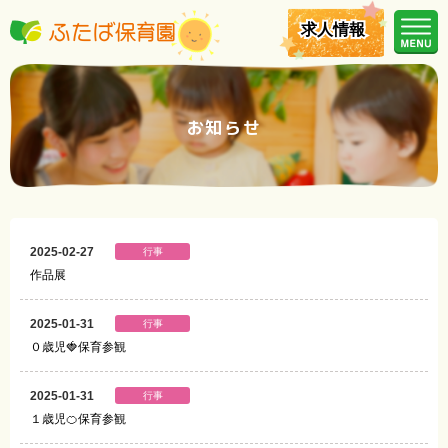
求人情報
求人情報
お知らせ
2025-02-27
行事
作品展
2025-01-31
行事
０歳児🍓保育参観
2025-01-31
行事
１歳児🍊保育参観