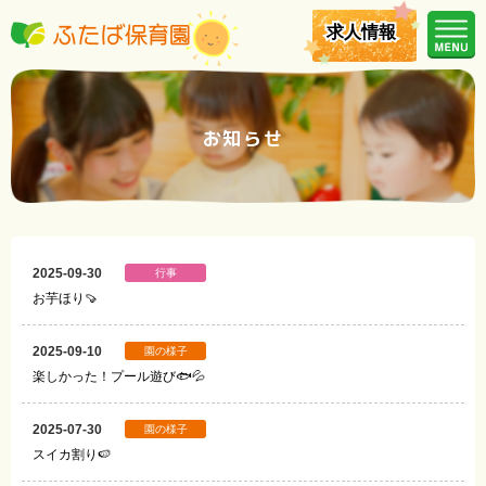
求人情報
求人情報
お知らせ
2025-09-30
行事
お芋ほり🍠
2025-09-10
園の様子
楽しかった！プール遊び🐟💦
2025-07-30
園の様子
スイカ割り🍉