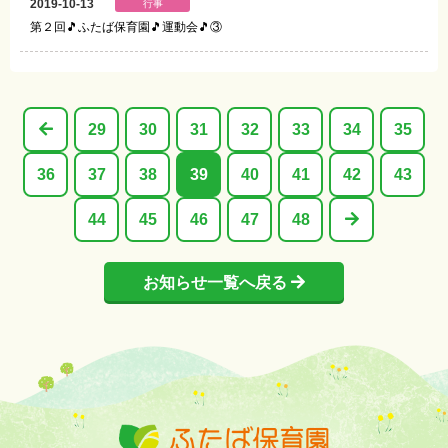
2019-10-13
行事
第２回🎵ふたば保育園🎵運動会🎵③
29
30
31
32
33
34
35
36
37
38
39
40
41
42
43
44
45
46
47
48
お知らせ一覧へ戻る